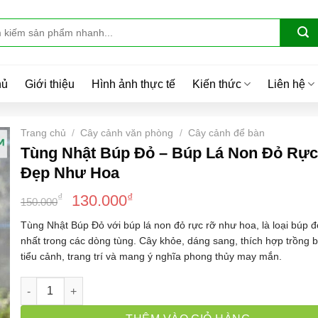
hủ
Giới thiệu
Hình ảnh thực tế
Kiến thức
Liên hệ
Trang chủ
/
Cây cảnh văn phòng
/
Cây cảnh để bàn
Tùng Nhật Búp Đỏ – Búp Lá Non Đỏ Rực
Đẹp Như Hoa
Giá
Giá
₫
₫
130.000
150.000
gốc
hiện
Tùng Nhật Búp Đỏ với búp lá non đỏ rực rỡ như hoa, là loại búp 
là:
tại
nhất trong các dòng tùng. Cây khỏe, dáng sang, thích hợp trồng b
150.000₫.
là:
tiểu cảnh, trang trí và mang ý nghĩa phong thủy may mắn.
130.000₫.
Tùng Nhật Búp Đỏ – Búp Lá Non Đỏ Rực Rỡ, Đẹp Như Hoa s