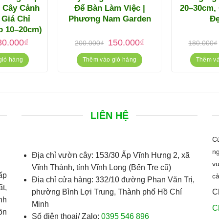
– Cây Cảnh
Để Bàn Làm Việc |
20–30cm, 
 Giá Chỉ
Phương Nam Garden
Đẹ
o 10–20cm)
Giá
Giá
Giá
Giá
80.000
₫
150.000
₫
200.000
₫
180.000
₫
gốc
hiện
gốc
hiện
à:
tại
là:
tại
giỏ hàng
Thêm vào giỏ hàng
Thêm và
100.000₫.
là:
200.000₫.
là:
80.000₫.
150.000₫.
LIÊN HỆ
Cử
ng
Địa chỉ vườn cây:
153/30 Ấp Vĩnh Hưng 2, xã
vu
Vĩnh Thành, tỉnh Vĩnh Long (Bến Tre cũ)
ấp
c
Địa chỉ cửa hàng:
332/10 đường Phan Văn Trị,
t,
phường Bình Lợi Trung, Thành phố Hồ Chí
C
nh
Minh
C
ồn
Số điện thoại/ Zalo:
0395 546 896