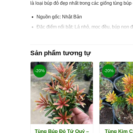
là loại
búp đỏ đẹp nhất
trong các giống tùng búp 
Nguồn gốc:
Nhật Bản
Đặc điểm nổi bật:
Lá nhỏ, mọc đều, búp non đ
Dáng cây:
Thân thẳng, tán tròn đều, dễ uốn t
Sản phẩm tương tự
-20%
-20%
n Tùng:
Tùng Búp Đỏ Tứ Quý –
Tùng Kim 