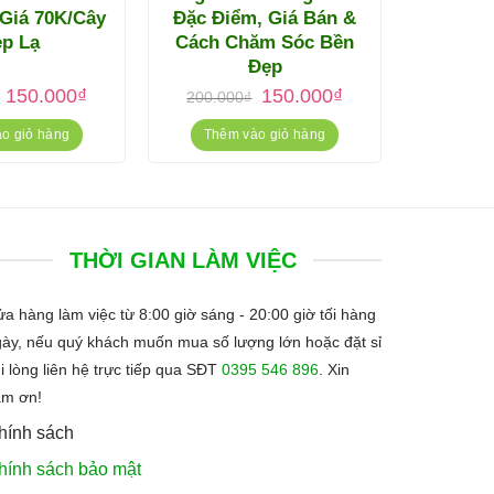
Giá 70K/Cây
Đặc Điểm, Giá Bán &
p Lạ
Cách Chăm Sóc Bền
Đẹp
Giá
Giá
Giá
Giá
150.000
₫
150.000
₫
200.000
₫
gốc
hiện
gốc
hiện
là:
tại
là:
tại
o giỏ hàng
Thêm vào giỏ hàng
180.000₫.
là:
200.000₫.
là:
150.000₫.
150.000₫.
THỜI GIAN LÀM VIỆC
a hàng làm việc từ 8:00 giờ sáng - 20:00 giờ tối hàng
ày, nếu quý khách muốn mua số lượng lớn hoặc đặt sỉ
i lòng liên hệ trực tiếp qua SĐT
0395 546 896
.
Xin
ảm ơn!
hính sách
hính sách bảo mật