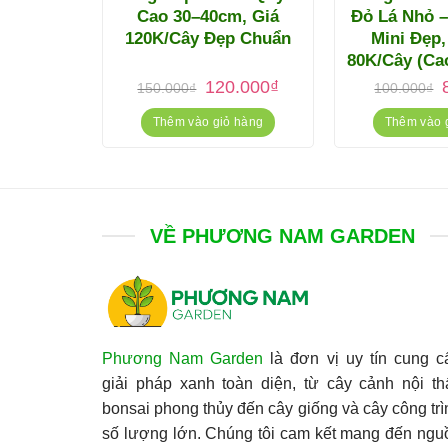
 Thủy
Cao 30–40cm, Giá
Đỏ Lá Nhỏ 
Dễ Trồng
120K/Cây Đẹp Chuẩn
Mini Đẹp,
80K/Cây (Ca
á
Giá
Giá
Giá
.000
₫
120.000
₫
150.000
₫
100.000
₫
c
hiện
gốc
hiện
tại
là:
tại
l
 hàng
Thêm vào giỏ hàng
Thêm vào 
0.000₫.
là:
150.000₫.
là:
80.000₫.
120.000₫.
VỀ PHƯƠNG NAM GARDEN
Phương Nam Garden
là đơn vị uy tín cung c
giải pháp xanh toàn diện, từ cây cảnh nội thấ
bonsai phong thủy đến cây giống và cây công trì
số lượng lớn. Chúng tôi cam kết mang đến ngu