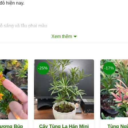
đỏ hiện nay.
ỏ sáng và lâu phai màu
ạo dáng bonsai
Xem thêm
-25%
-17%
Cương Búp
Cây Tùng La Hán Mini
Tùng Ngũ