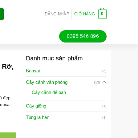
0
ĐĂNG NHẬP
GIỎ HÀNG
0395 546 896
Danh mục sản phẩm
 Rỡ,
Bonsai
(8)
Cây cảnh văn phòng
(13)
Cây cảnh để bàn
đỏ đẹp
onsai,
Cây giống
(1)
Tùng la hán
(1)
ố lượng