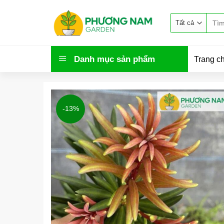
Bỏ
Tìm
qua
kiếm:
nội
dung
Danh mục sản phẩm
Trang c
-13%