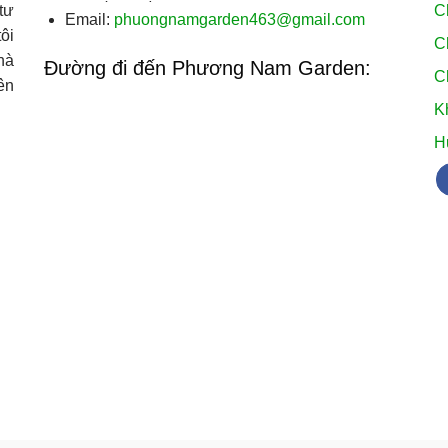
C
tư
Email:
phuongnamgarden463@gmail.com
ôi
C
hà
Đường đi đến Phương Nam Garden:
C
ên
K
H