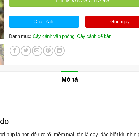
THÊM VÀO GIỎ HÀNG
Chat Zalo
Gọi ngay
Danh mục:
Cây cảnh văn phòng
,
Cây cảnh để bàn
Mô tả
 đỏ
với
búp lá non đỏ rực rỡ, mềm mại, tán lá dày
, đặc biệt khi nhì