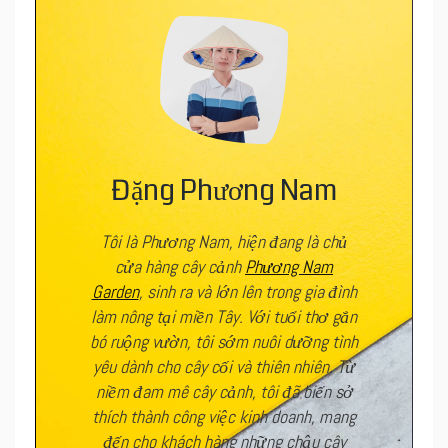
Đặng Phương Nam
Tôi là Phương Nam, hiện đang là chủ
cửa hàng cây cảnh
Phương Nam
Garden
, sinh ra và lớn lên trong gia đình
làm nông tại miền Tây. Với tuổi thơ gắn
bó ruộng vườn, tôi sớm nuôi dưỡng tình
yêu dành cho cây cối và thiên nhiên. Từ
niềm đam mê cây cảnh, tôi đã biến sở
thích thành công việc kinh doanh, mang
đến cho khách hàng những chậu cây